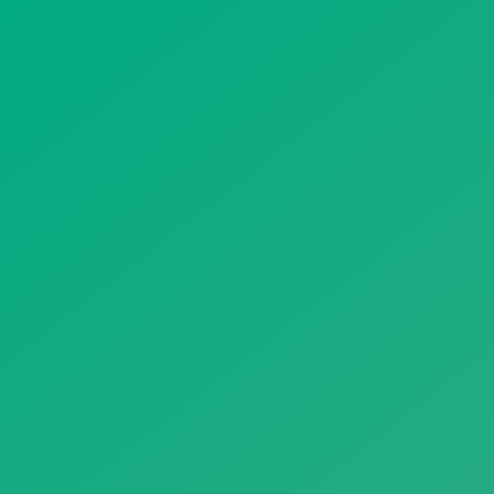
遥想公瑾当年，小乔初嫁了，雄姿英发。
羽扇纶巾，谈笑间，樯橹灰飞烟灭。
故国神游，多情应笑我，早生华发。
人生如梦，一尊还酹江月。